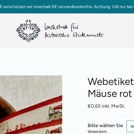
verschicken wir innerhalb DE versandkostenfrei. Achtung: Gilt nur bei 
Webetikett
Mäuse rot
€0,65 inkl. MwSt.
Bitte wählen Sie
We
Webetikett,