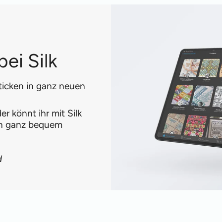
ei Silk
ticken in ganz neuen
r könnt ihr mit Silk
en ganz bequem
d