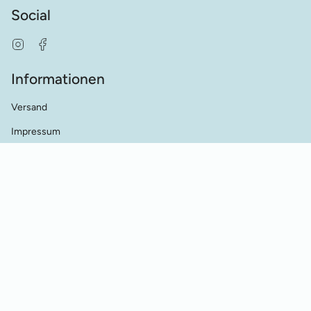
Social
Instagram
Facebook
Informationen
Versand
Impressum
AGB's
Datenschutz
Kontakt
Händler Kontakt
Cookie Einstellungen
Vertrag widerrufen