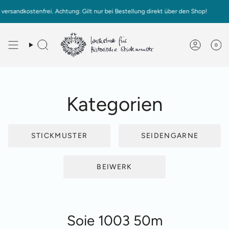
Zum
frei. Achtung: Gilt nur bei Bestellung direkt über den Shop!
Ab
Inhalt
springen
0
Deutsch
English
Kategorien
STICKMUSTER
SEIDENGARNE
BEIWERK
Soie 1003 50m