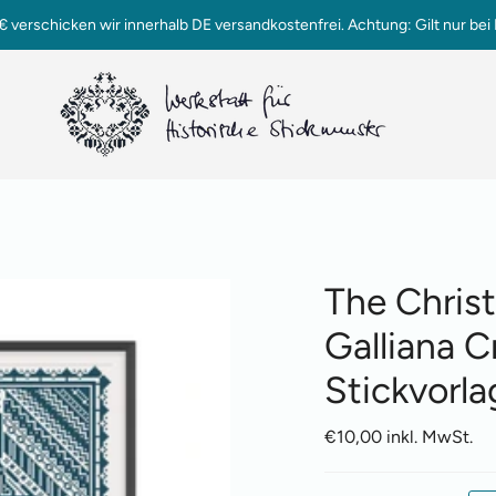
verschicken wir innerhalb DE versandkostenfrei. Achtung: Gilt nur bei 
The Chris
Galliana C
Stickvorla
€10,00 inkl. MwSt.