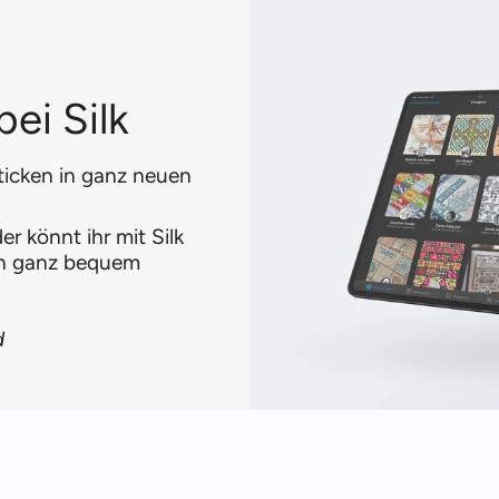
ei Silk
ticken in ganz neuen
r könnt ihr mit Silk
en ganz bequem
d