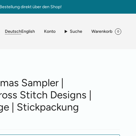
Bestellung direkt über den Shop!
Sprache
Konto
Suche
Warenkorb
Deutsch
English
0
tmas Sampler |
ross Stitch Designs |
ge | Stickpackung