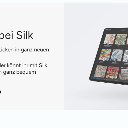
ei Silk
ticken in ganz neuen
r könnt ihr mit Silk
en ganz bequem
d