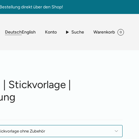
Bestellung direkt über den Shop!
Sprache
Konto
Suche
Warenkorb
Deutsch
English
0
1 | Stickvorlage |
ung
tickvorlage ohne Zubehör