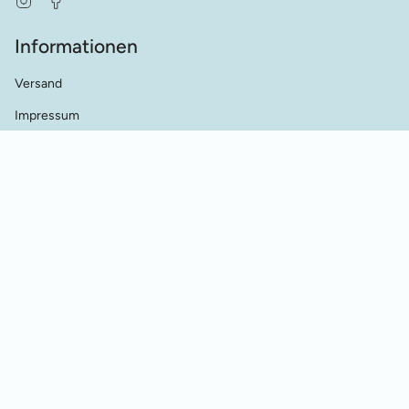
Informationen
Versand
Impressum
AGB's
Datenschutz
Kontakt
Händler Kontakt
Cookie Einstellungen
Vertrag widerrufen
© Werkstatt für Historische Stickmuster 2026