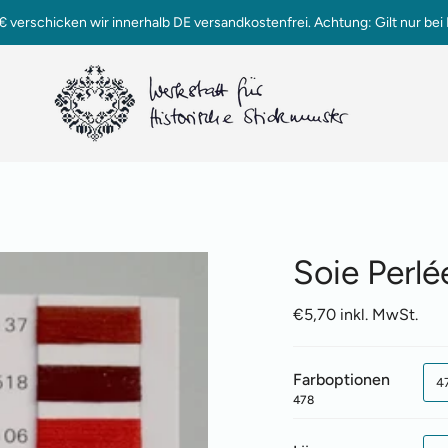
verschicken wir innerhalb DE versandkostenfrei. Achtung: Gilt nur bei 
Soie Perlé
€5,70 inkl. MwSt.
Farboptionen
4
478