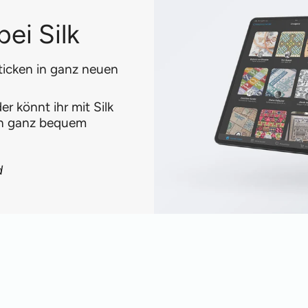
ei Silk
ticken in ganz neuen
r könnt ihr mit Silk
en ganz bequem
d