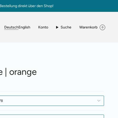
Bestellung direkt über den Shop!
Sprache
Konto
Suche
Warenkorb
Deutsch
English
0
e | orange
78