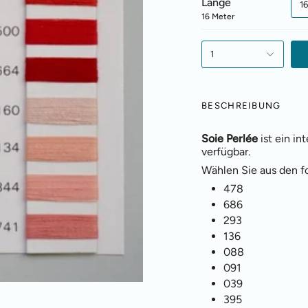
Länge
1
16 Meter
1
BESCHREIBUNG
Soie Perlée
ist ein i
verfügbar.
Wählen Sie aus den f
478
686
293
136
088
091
039
395