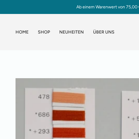
Zum
Ab einem Warenwert von 75,00 € 
Inhalt
springen
HOME
SHOP
NEUHEITEN
ÜBER UNS