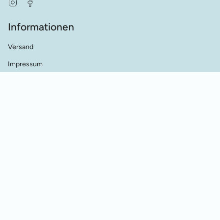
Instagram
Facebook
Informationen
Versand
Impressum
AGB's
Datenschutz
Kontakt
Händler Kontakt
Cookie Einstellungen
Vertrag widerrufen
© Werkstatt für Historische Stickmuster 2026