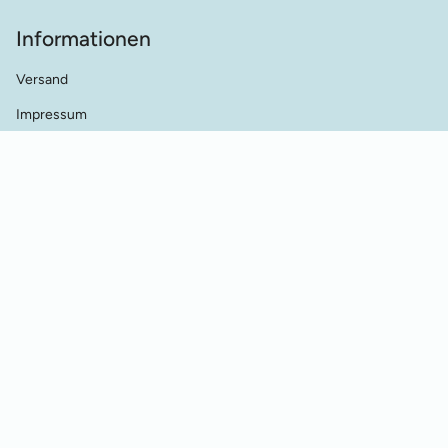
Informationen
Versand
Impressum
AGB's
Datenschutz
Kontakt
Händler Kontakt
Cookie Einstellungen
Vertrag widerrufen
© Werkstatt für Historische Stickmuster 2026