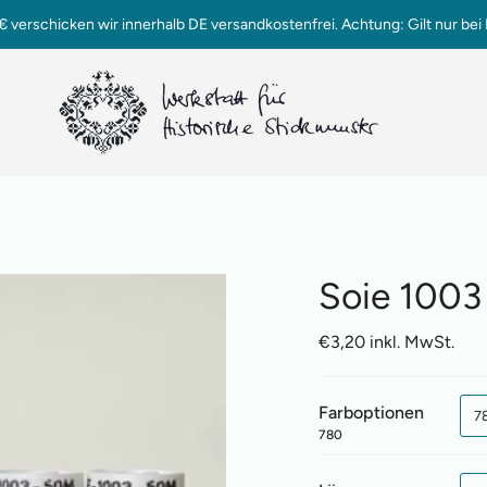
verschicken wir innerhalb DE versandkostenfrei. Achtung: Gilt nur bei 
Soie 1003 
€3,20 inkl. MwSt.
Farboptionen
7
780