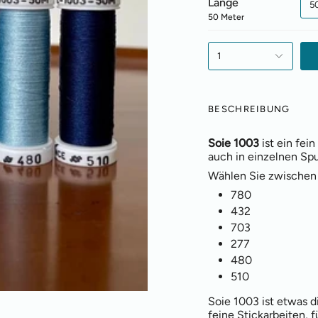
Länge
5
50 Meter
1
BESCHREIBUNG
Soie 1003
ist ein fei
auch in einzelnen Spu
Wählen Sie zwischen
780
432
703
277
480
510
Soie 1003 ist etwas di
feine Stickarbeiten, f