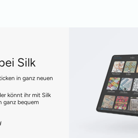
ei Silk
ticken in ganz neuen
r könnt ihr mit Silk
en ganz bequem
d