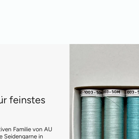
ür feinstes
ativen Familie von AU
e Seidengarne in