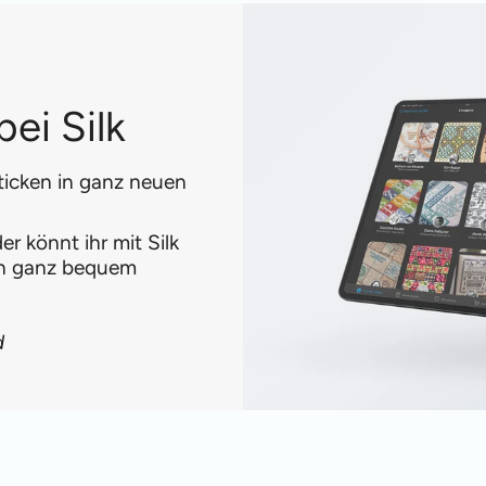
ei Silk
ticken in ganz neuen
r könnt ihr mit Silk
en ganz bequem
d