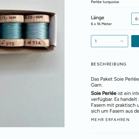
Perlée turquoise
Länge
6 
6 x 16 Meter
1
BESCHREIBUNG
Das Paket Soie Perlée
Garn.
Soie Perlée
ist ein i
verfügbar. Es handelt 
Fasern mit praktisch 
sich um Fasern aus d
MEHR ERFAHREN