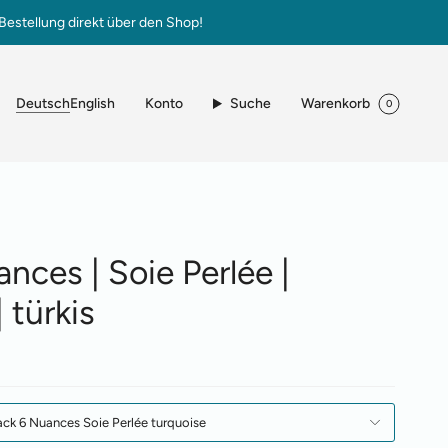
Bestellung direkt über den Shop!
Sprache
Konto
Suche
Warenkorb
Deutsch
English
0
nces | Soie Perlée |
 türkis
ack 6 Nuances Soie Perlée turquoise