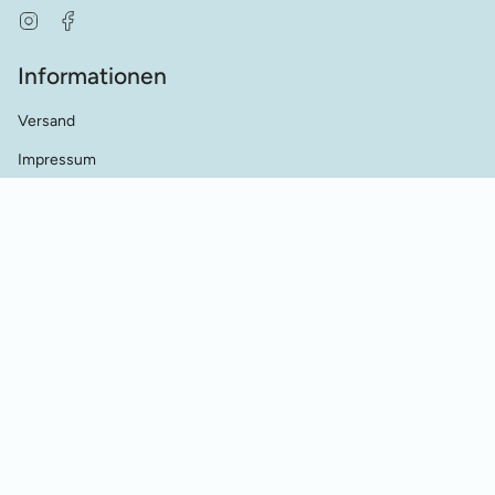
Instagram
Facebook
Informationen
Versand
Impressum
AGB's
Datenschutz
Kontakt
Händler Kontakt
Cookie Einstellungen
Vertrag widerrufen
© Werkstatt für Historische Stickmuster 2026