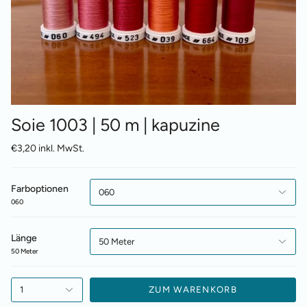
Soie 1003 | 50 m | kapuzine
€3,20 inkl. MwSt.
Farboptionen
060
060
Länge
50 Meter
50 Meter
1
ZUM WARENKORB