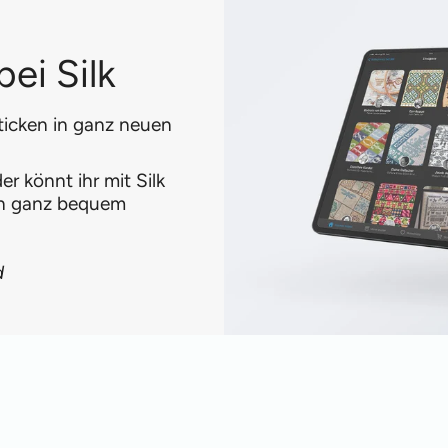
ei Silk
ticken in ganz neuen
r könnt ihr mit Silk
en ganz bequem
d