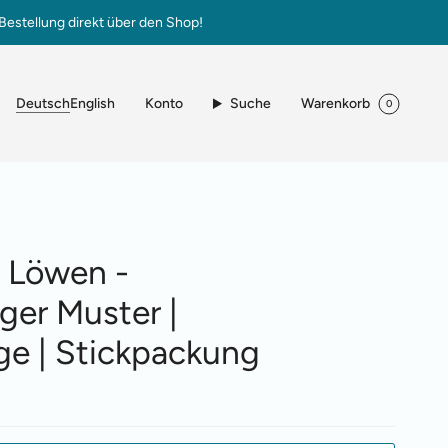
Bestellung direkt über den Shop!
Sprache
Konto
Suche
Warenkorb
Deutsch
English
0
t Löwen -
ger Muster |
ge | Stickpackung