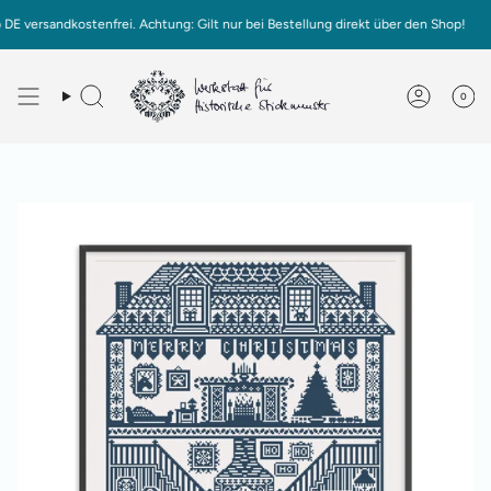
Zum
sandkostenfrei. Achtung: Gilt nur bei Bestellung direkt über den Shop!
Inhalt
springen
0
Deutsch
English