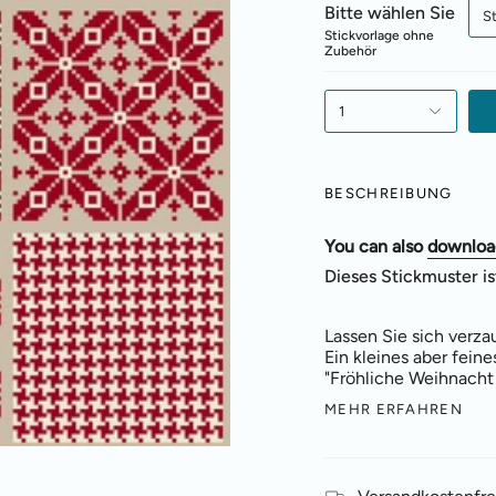
Bitte wählen Sie
S
Stickvorlage ohne
Zubehör
1
BESCHREIBUNG
You can also
download
Dieses Stickmuster ist
Lassen Sie sich verz
Ein kleines aber fei
"Fröhliche Weihnacht 
MEHR ERFAHREN