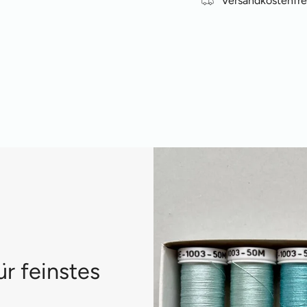
Versandkostenfre
ür feinstes