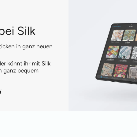
ei Silk
ticken in ganz neuen
r könnt ihr mit Silk
en ganz bequem
d