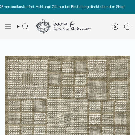
Zum
ndkostenfrei. Achtung: Gilt nur bei Bestellung direkt über den Shop!
Inhalt
springen
0
Deutsch
English