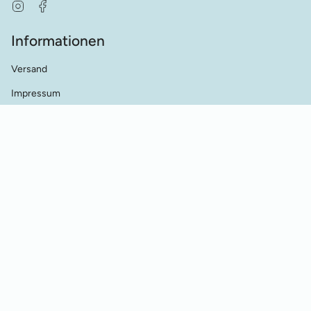
Instagram
Facebook
Informationen
Versand
Impressum
AGB's
Datenschutz
Kontakt
Händler Kontakt
Cookie Einstellungen
Vertrag widerrufen
© Werkstatt für Historische Stickmuster 2026