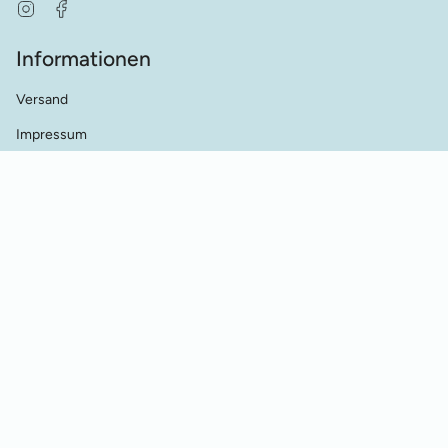
Instagram
Facebook
Informationen
Versand
Impressum
AGB's
Datenschutz
Kontakt
Händler Kontakt
Cookie Einstellungen
Vertrag widerrufen
© Werkstatt für Historische Stickmuster 2026