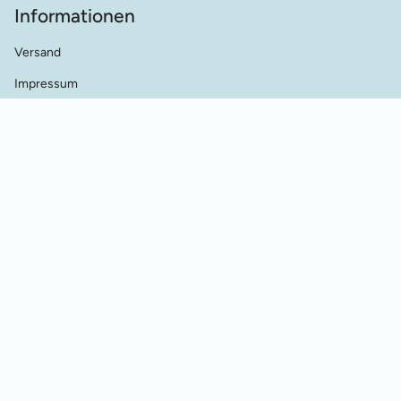
Informationen
Versand
Impressum
AGB's
Datenschutz
Kontakt
Händler Kontakt
Cookie Einstellungen
Vertrag widerrufen
© Werkstatt für Historische Stickmuster 2026