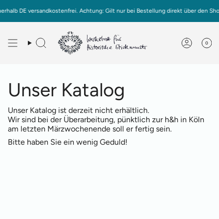
Zum
halb DE versandkostenfrei. Achtung: Gilt nur bei Bestellung direkt über den Shop
Inhalt
springen
0
Deutsch
English
Unser Katalog
Unser Katalog ist derzeit nicht erhältlich.
Wir sind bei der Überarbeitung, pünktlich zur h&h in Köln
am letzten Märzwochenende soll er fertig sein.
Bitte haben Sie ein wenig Geduld!