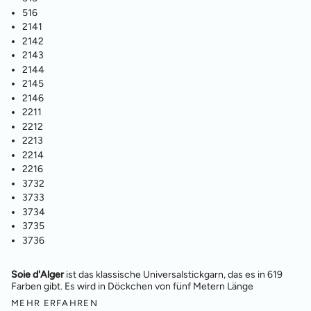
516
2141
2142
2143
2144
2145
2146
2211
2212
2213
2214
2216
3732
3733
3734
3735
3736
Soie d'Alger
ist das klassische Universalstickgarn, das es in 619
Farben gibt. Es wird in Döckchen von fünf Metern Länge
MEHR ERFAHREN