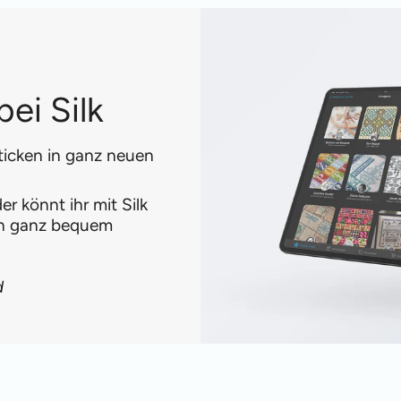
ei Silk
ticken in ganz neuen
r könnt ihr mit Silk
en ganz bequem
d