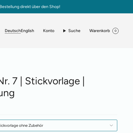
Bestellung direkt über den Shop!
Sprache
Konto
Suche
Warenkorb
Deutsch
English
0
. 7 | Stickvorlage |
ung
tickvorlage ohne Zubehör